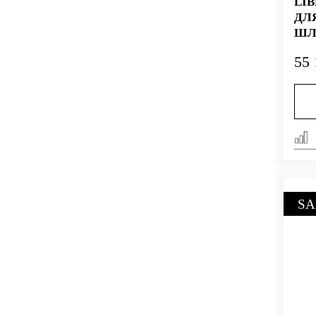
LI
ДЛ
ШЛ
ЗО
55 
SA