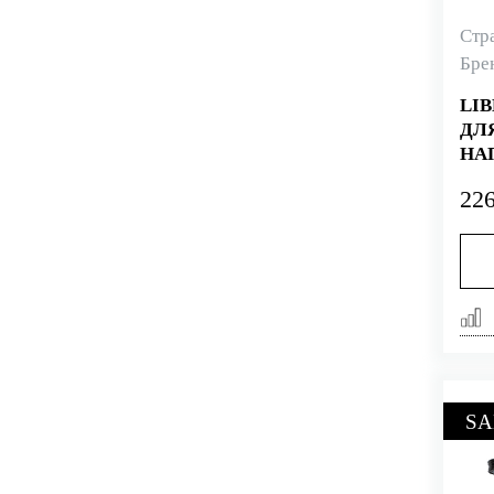
Стр
Бре
LI
ДЛ
НА
226
SA