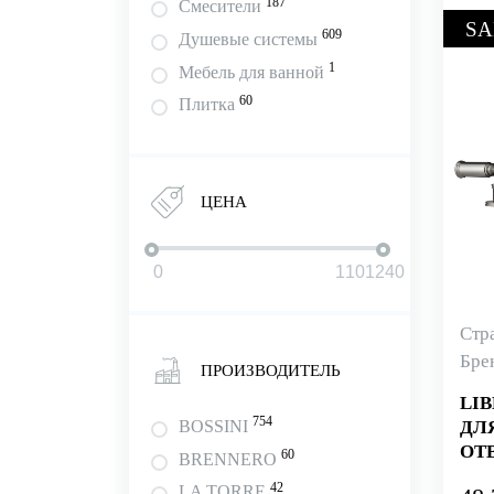
187
Смесители
SA
609
Душевые системы
1
Мебель для ванной
60
Плитка
ЦЕНА
Стр
Бре
ПРОИЗВОДИТЕЛЬ
LI
754
BOSSINI
ДЛЯ
ОТВ
60
BRENNERO
ИЗЛ
42
LA TORRE