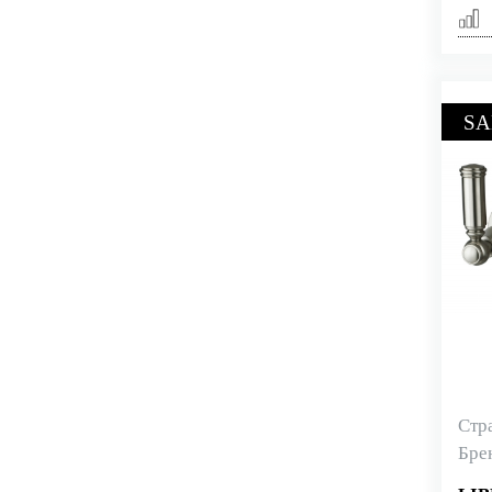
SA
Стр
Бре