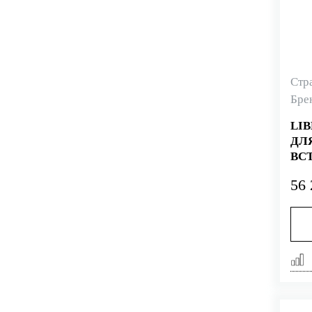
Стр
Бре
LI
ДЛ
ВС
ПО
56 