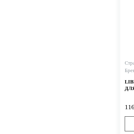
Стр
Бре
LI
ДЛ
116