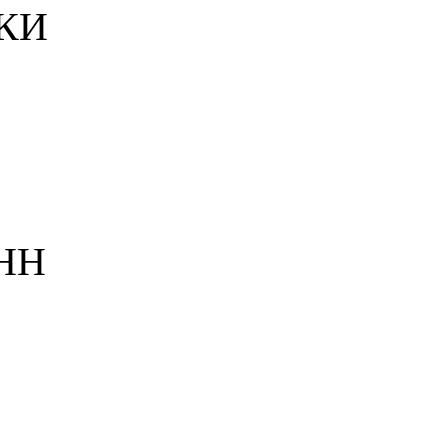
КИ
НН