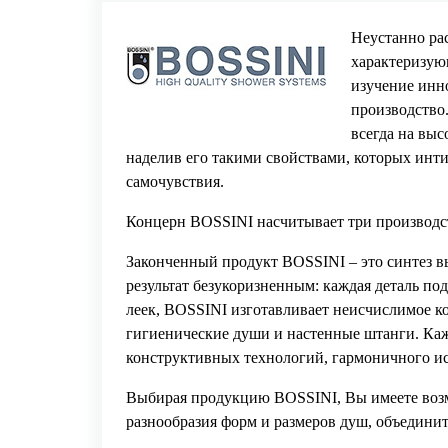
Неустанно рас
характеризую
изучение инн
производство.
всегда на выс
наделив его такими свойствами, которых инти
самочувствия.
Концерн BOSSINI насчитывает три производс
Законченный продукт BOSSINI – это синтез в
результат безукоризненным: каждая деталь по
леек, BOSSINI изготавливает неисчислимое ко
гигиенические души и настенные штанги. Каж
конструктивных технологий, гармоничного ис
Выбирая продукцию BOSSINI, Вы имеете возм
разнообразия форм и размеров душ, объединит