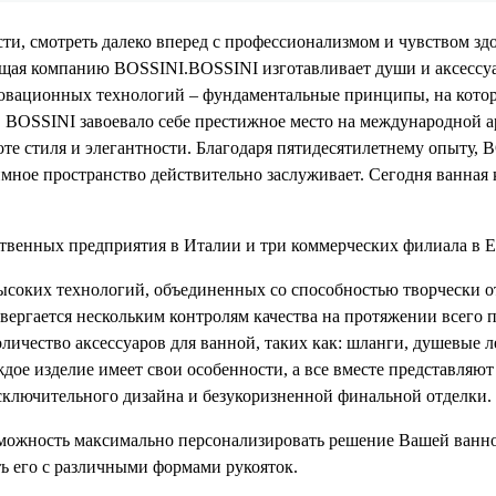
ти, смотреть далеко вперед с профессионализмом и чувством зд
щая компанию BOSSINI.BOSSINI изготавливает души и аксессуары
овационных технологий – фундаментальные принципы, на котор
 BOSSINI завоевало себе престижное место на международной ар
оте стиля и элегантности. Благодаря пятидесятилетнему опыту,
мное пространство действительно заслуживает. Сегодня ванная 
твенных предприятия в Италии и три коммерческих филиала в Е
ысоких технологий, объединенных со способностью творчески о
двергается нескольким контролям качества на протяжении всего
личество аксессуаров для ванной, таких как: шланги, душевые л
дое изделие имеет свои особенности, а все вместе представля
ключительного дизайна и безукоризненной финальной отделки.
ожность максимально персонализировать решение Вашей ванно
ь его с различными формами рукояток.