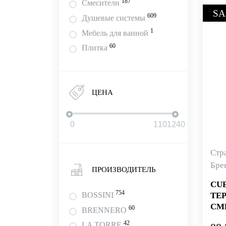
187
Смесители
SA
609
Душевые системы
1
Мебель для ванной
60
Плитка
ЦЕНА
Стр
Бре
ПРОИЗВОДИТЕЛЬ
CU
754
BOSSINI
ТЕ
СМ
60
BRENNERO
4 
42
LA TORRE