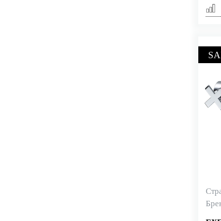
SA
Стр
Бре