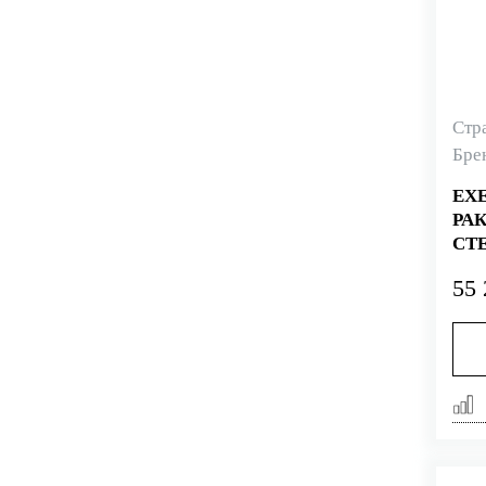
Стр
Бре
EX
РА
СТЕ
ЗО
55 