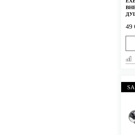
EX
ВН
ДУ
49 
SA