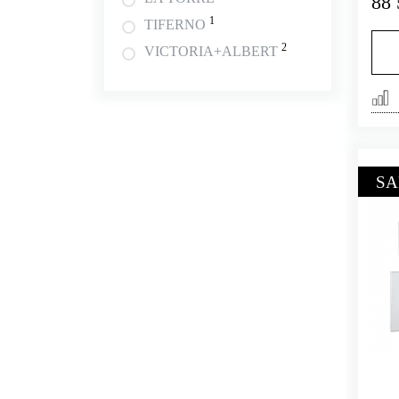
88 
1
TIFERNO
2
VICTORIA+ALBERT
SA