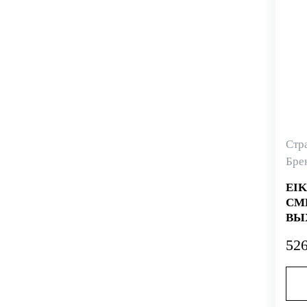
Стр
Бре
EI
СМ
ВЫ
УП
526