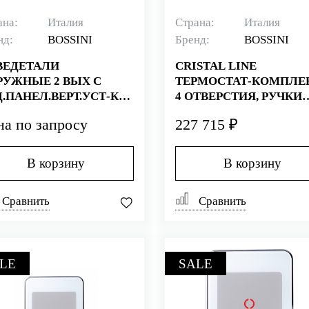
ана:
Италия
Страна:
Италия
нд:
BOSSINI
Бренд:
BOSSINI
BEДЕТАЛИ
CRISTAL LINE
РУЖНЫЕ 2 ВЫХ С
ТЕРМОСТАТ-КОМПЛЕК
.ПАНЕЛ.ВЕРТ.УСТ-КА
4 ОТВЕРСТИЯ, РУЧКИ
 ТЕРМ.СМ.Z030205
КРУГЛЫЕ,ЗОЛОТО/
на по запросу
227 715 ₽
ДЬ АНТИК
СВАРОВСКИ
В корзину
В корзину
Сравнить
Сравнить
LE
SALE