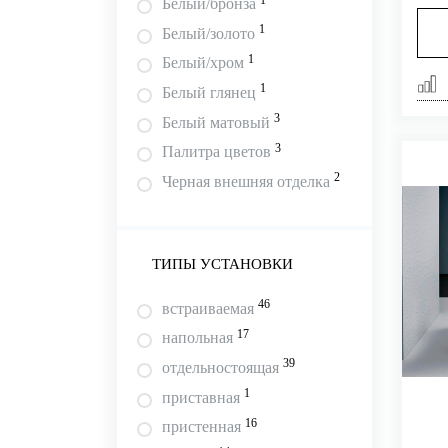
1
Белый/бронза
1
Белый/золото
1
Белый/хром
1
Белый глянец
3
Белый матовый
3
Палитра цветов
2
Черная внешняя отделка
ТИПЫ УСТАНОВКИ
46
встраиваемая
17
напольная
39
отдельностоящая
1
приставная
16
пристенная