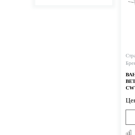
Стр
Бре
ВА
BET
CW
Це