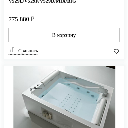
V529E/V529F/V529D/MIX/BIG
775 880 ₽
В корзину
Сравнить