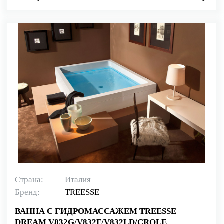
Страна:
Италия
Бренд:
TREESSE
ВАННА С ГИДРОМАССАЖЕМ TREESSE
DREAM V832G/V832F/V832LD/CROLE