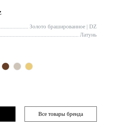
Z
Золото брашированное | DZ
Латунь
Все товары бренда