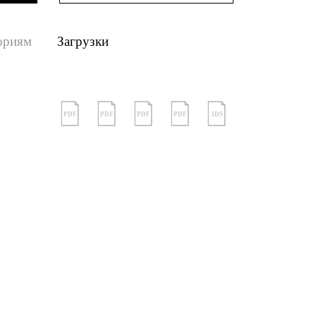
ориям
Загрузки
PDF
PDF
PDF
PDF
3DS