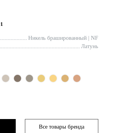
1
Никель брашированный | NF
Латунь
Все товары бренда