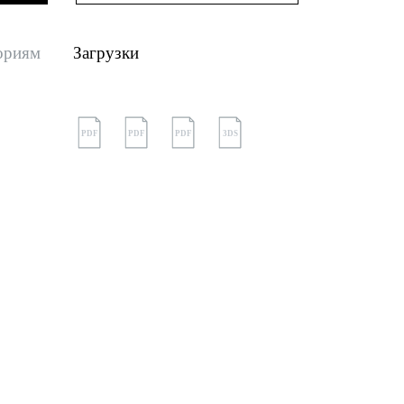
ориям
Загрузки
PDF
PDF
PDF
3DS