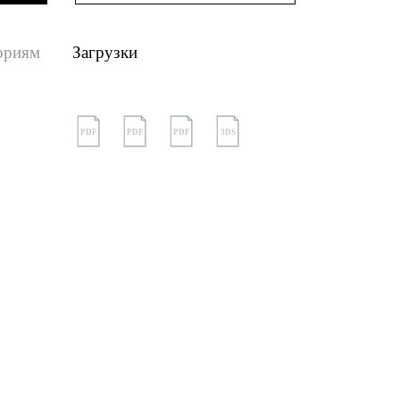
ориям
Загрузки
PDF
PDF
PDF
3DS