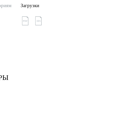
ориям
Загрузки
PDF
3DS
РЫ