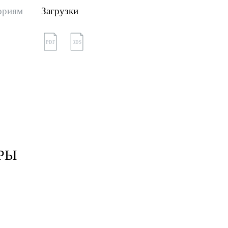
ориям
Загрузки
PDF
3DS
РЫ