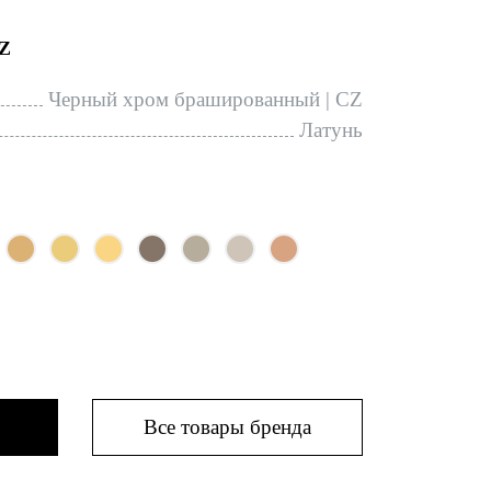
Z
Черный хром брашированный | CZ
Латунь
Все товары бренда