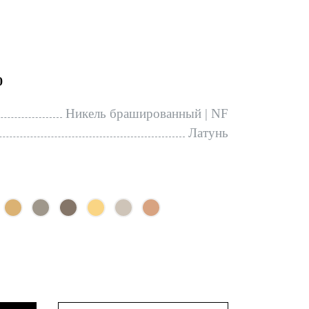
0
Никель брашированный | NF
Латунь