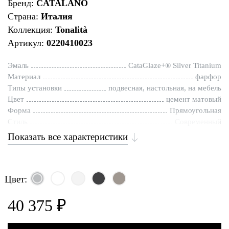
Бренд:
CATALANO
Страна:
Италия
Коллекция:
Tonalità
Артикул:
0220410023
Эмаль
CataGlaze+® Silver Titanium
Материал
фарфор
Типы установки
подвесная, настольная, на мебель
Цвет
цемент матовый
Форма
Прямоугольная
Стиль
Современный
Показать все характеристики
Цвет:
40 375 ₽