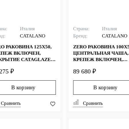
ана:
Италия
Страна:
Италия
нд:
CATALANO
Бренд:
CATALANO
O РАКОВИНА 125Х50,
ZERO РАКОВИНА 100Х5
ЕПЕЖ ВКЛЮЧЕН,
ЦЕНТРАЛЬНАЯ ЧАША,
КРЫТИЕ CATAGLAZE+,
КРЕПЕЖ ВКЛЮЧЕН,
ЛАЯ (СТАРЫЙ
ПОКРЫТИЕ CATAGLAZ
275 ₽
89 680 ₽
ИКУЛ 1125ZEUP00)
БЕЛАЯ (СТАРЫЙ
АРТИКУЛ 110ZEUP00)
В корзину
В корзину
Сравнить
Сравнить