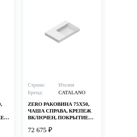
Страна:
Италия
Бренд:
CATALANO
,
ZERO РАКОВИНА 75Х50,
ЧАША СПРАВА, КРЕПЕЖ
E+,
ВКЛЮЧЕН, ПОКРЫТИЕ
CATAGLAZE+, БЕЛАЯ
72 675 ₽
(СТАРЫЙ АРТИКУЛ