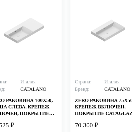
ана:
Италия
Страна:
Италия
нд:
CATALANO
Бренд:
CATALANO
O РАКОВИНА 100Х50,
ZERO РАКОВИНА 75Х50
ША СЛЕВА, КРЕПЕЖ
КРЕПЕЖ ВКЛЮЧЕН,
ЛЮЧЕН, ПОКРЫТИЕ
ПОКРЫТИЕ CATAGLAZ
TAGLAZE+, БЕЛАЯ
БЕЛАЯ (СТАРЫЙ
525 ₽
70 300 ₽
ТАРЫЙ АРТИКУЛ
АРТИКУЛ 175ZP00)