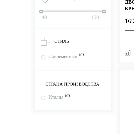
ДВ
КР
ПО
169
БЕ
АРТ
СТИЛЬ
103
Современный
СТРАНА ПРОИЗВОДСТВА
103
Италия