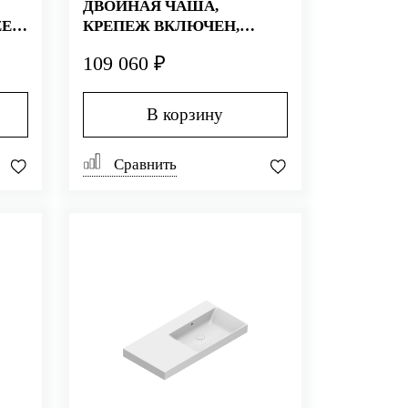
ДВОЙНАЯ ЧАША,
E+,
КРЕПЕЖ ВКЛЮЧЕН,
ПОКРЫТИЕ CATAGLAZE+,
109 060 ₽
БЕЛАЯ (СТАРЫЙ
АРТИКУЛ 1125ZEDUP00)
В корзину
Сравнить