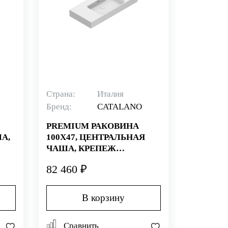
Страна:
Италия
Бренд:
CATALANO
PREMIUM РАКОВИНА
А,
100X47, ЦЕНТРАЛЬНАЯ
ЧАША, КРЕПЕЖ
E+,
ВКЛЮЧЕН, ПОКРЫТИЕ
82 460 ₽
CATAGLAZE+, БЕЛАЯ
(СТАРЫЙ АРТИКУЛ
110VPUPN00)
В корзину
Сравнить