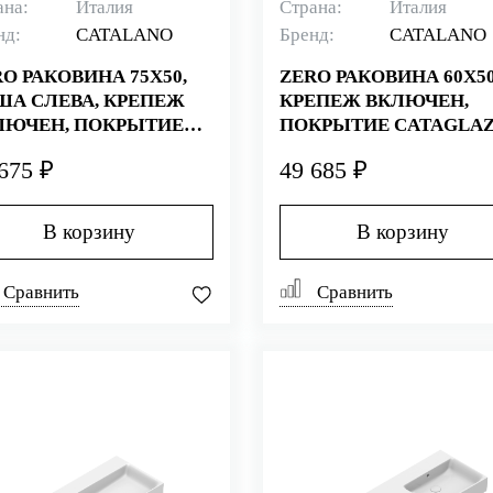
ана:
Италия
Страна:
Италия
нд:
CATALANO
Бренд:
CATALANO
O РАКОВИНА 75Х50,
ZERO РАКОВИНА 60Х50
ША СЛЕВА, КРЕПЕЖ
КРЕПЕЖ ВКЛЮЧЕН,
ЛЮЧЕН, ПОКРЫТИЕ
ПОКРЫТИЕ CATAGLAZ
TAGLAZE+, БЕЛАЯ
БЕЛАЯ (СТАРЫЙ
675 ₽
49 685 ₽
ТАРЫЙ АРТИКУЛ
АРТИКУЛ 160ZP00)
SZEUP00)
В корзину
В корзину
Сравнить
Сравнить