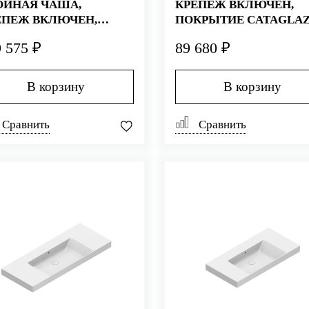
ОЙНАЯ ЧАША,
КРЕПЕЖ ВКЛЮЧЕН,
ЕПЕЖ ВКЛЮЧЕН,
ПОКРЫТИЕ CATAGLAZ
КРЫТИЕ CATAGLAZE+,
БЕЛАЯ (СТАРЫЙ
 575 ₽
89 680 ₽
ЛАЯ (СТАРЫЙ
АРТИКУЛ 110ZP00)
ИКУЛ 1150ZEDUP00)
В корзину
В корзину
Сравнить
Сравнить