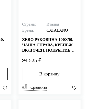
Страна:
Италия
Бренд:
CATALANO
0,
ZERO РАКОВИНА 100Х50,
ЧАША СПРАВА, КРЕПЕЖ
ВКЛЮЧЕН, ПОКРЫТИЕ
E+,
CATAGLAZE+, БЕЛАЯ
94 525 ₽
(СТАРЫЙ АРТИКУЛ
110DZEUP00)
В корзину
Сравнить