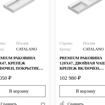
ана:
Италия
Страна:
Италия
нд:
CATALANO
Бренд:
CATALANO
EMIUM РАКОВИНА
PREMIUM РАКОВИНА
X47, КРЕПЕЖ
120X47, ДВОЙНАЯ ЧАШ
ЛЮЧЕН, ПОКРЫТИЕ
КРЕПЕЖ ВКЛЮЧЕН,
TAGLAZE+, БЕЛАЯ
ПОКРЫТИЕ CATAGLAZ
050 ₽
102 980 ₽
ТАРЫЙ АРТИКУЛ
БЕЛАЯ (СТАРЫЙ
VPN00)
АРТИКУЛ 112VPUPD00)
В корзину
В корзину
Сравнить
Сравнить