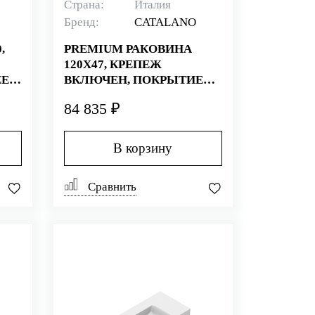
Страна:
Италия
Бренд:
CATALANO
,
PREMIUM РАКОВИНА
120X47, КРЕПЕЖ
E+,
ВКЛЮЧЕН, ПОКРЫТИЕ
CATAGLAZE+, БЕЛАЯ
84 835 ₽
(СТАРЫЙ АРТИКУЛ
112VPN00)
В корзину
Сравнить