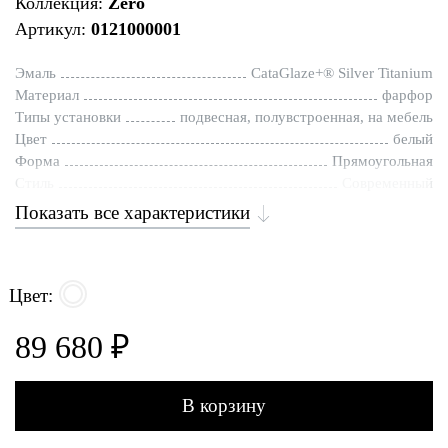
Коллекция:
Zero
Артикул:
0121000001
Эмаль
CataGlaze+® Silver Titanium
Материал
фарфор
Типы установки
подвесная, полувстроенная, на мебель
Цвет
белый
Форма
Прямоугольная
Стиль
Современный
Показать все характеристики
Цвет:
89 680 ₽
В корзину