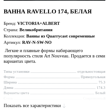
ВАННА RAVELLO 174, БЕЛАЯ
Бренд:
VICTORIA+ALBERT
Страна:
Великобритания
Коллекция:
Ванны из Quarrycast современные
Артикул:
RAV-N-SW-NO
Легкие и плавные формы набирающего
популярность стиля Art Nouveau. Продается в семи
вариантах цвета.
Типы установки
отдельностоящая
Форма
Прямоугольная
Ширина
75.3
Длина
174.3
Варианты цвета
Белый
Стиль
Современный
Показать все характеристики