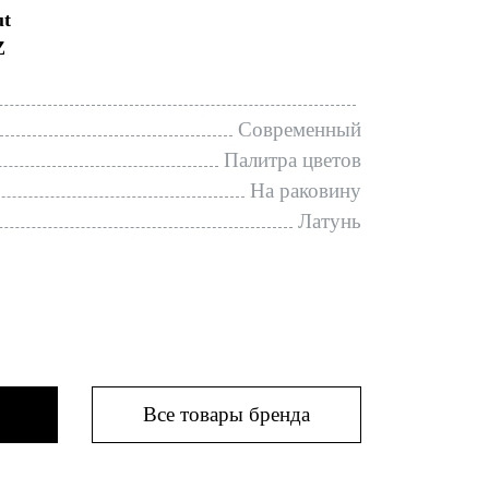
ut
Z
Современный
Палитра цветов
На раковину
Латунь
Все товары бренда