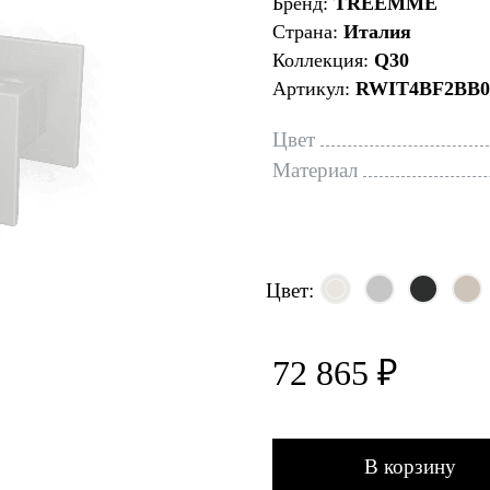
Бренд:
TREEMME
Страна:
Италия
Коллекция:
Q30
Артикул:
RWIT4BF2BB0
Цвет
Материал
Цвет:
72 865 ₽
В корзину