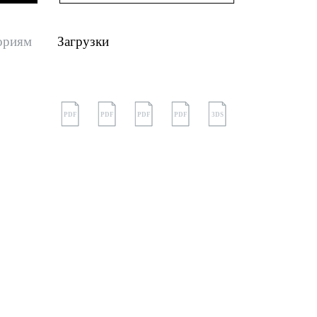
ориям
Загрузки
PDF
PDF
PDF
PDF
3DS