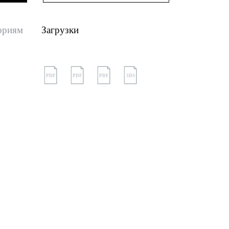
ориям
Загрузки
PDF
PDF
PDF
3DS