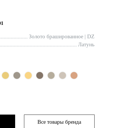
01
Золото брашированное | DZ
Латунь
Все товары бренда