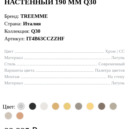
НАСТЕННЫЙ 190 ММ Q30
Бренд:
TREEMME
Страна:
Италия
Коллекция:
Q30
Артикул:
IT4B63CCZZHF
Цвет
Хром | CC
Материал
Латунь
Стиль
Современный
Варианты цвета
Палитра цветов
Монтаж
На стену
Материал
Латунь
Цвет: