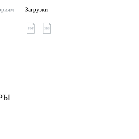
ориям
Загрузки
PDF
3DS
РЫ