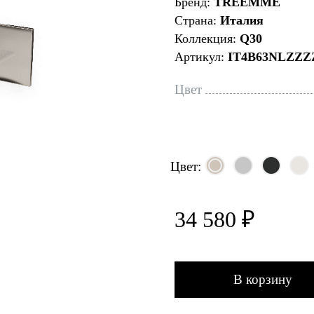
Бренд:
TREEMME
Страна:
Италия
Коллекция:
Q30
Артикул:
IT4B63NLZZZ
Цвет
Цвет:
34 580 ₽
В корзину