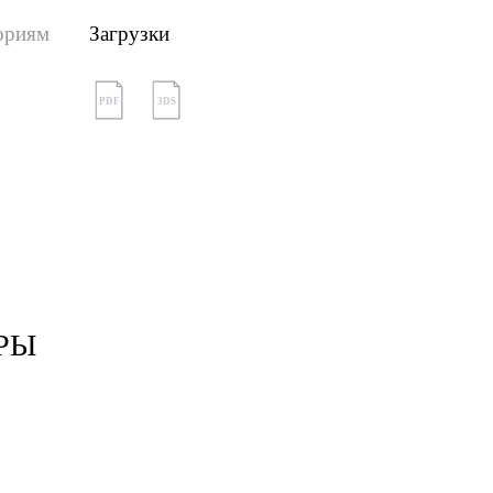
ориям
Загрузки
PDF
3DS
РЫ