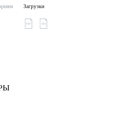
ориям
Загрузки
PDF
3DS
РЫ