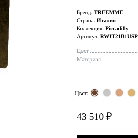
Бренд:
TREEMME
Страна:
Италия
Коллекция:
Piccadilly
Артикул:
RWIT21B1US
Цвет
Материал
Цвет:
43 510 ₽