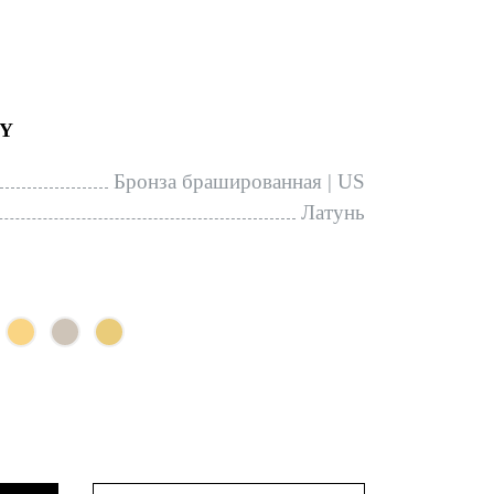
PY
Бронза брашированная | US
Латунь