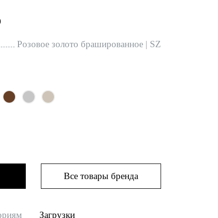
0
Розовое золото брашированное | SZ
Все товары бренда
ориям
Загрузки