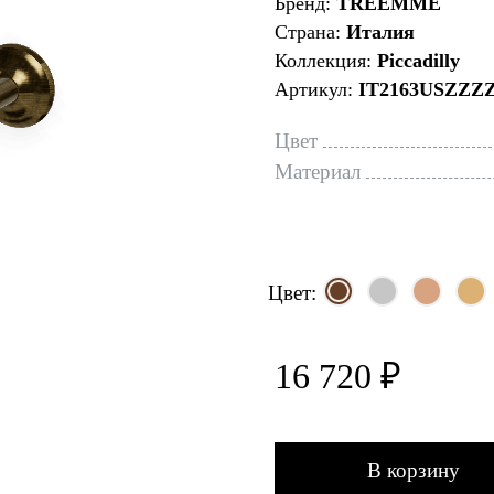
Бренд:
TREEMME
Страна:
Италия
Коллекция:
Piccadilly
Артикул:
IT2163USZZZ
Цвет
Материал
Цвет:
16 720 ₽
В корзину