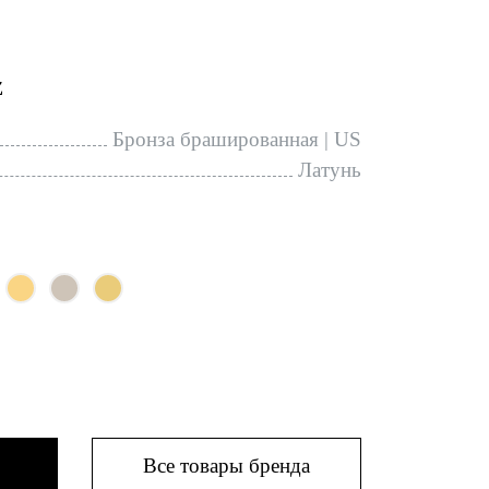
Z
Бронза брашированная | US
Латунь
Все товары бренда