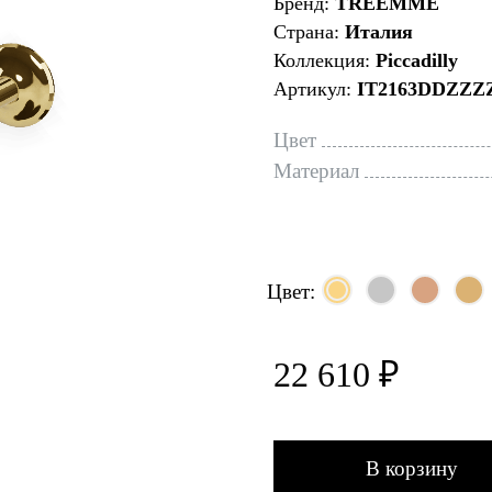
Бренд:
TREEMME
Страна:
Италия
Коллекция:
Piccadilly
Артикул:
IT2163DDZZZ
Цвет
Материал
Цвет:
22 610 ₽
В корзину