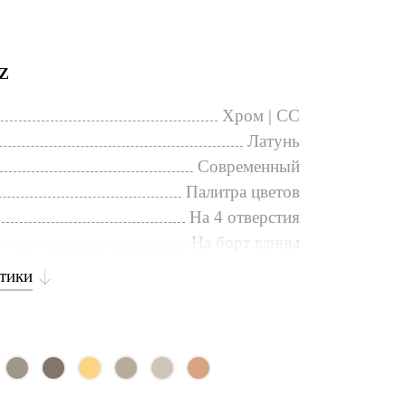
Z
Хром | CC
Латунь
Современный
Палитра цветов
На 4 отверстия
На борт ванны
стики