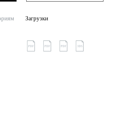
ориям
Загрузки
PDF
PDF
PDF
3DS