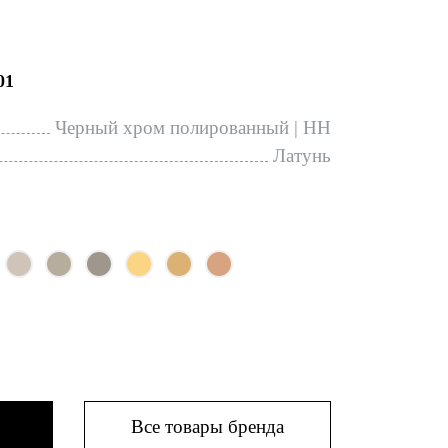
01
Черный хром полированный | HH
Латунь
Все товары бренда