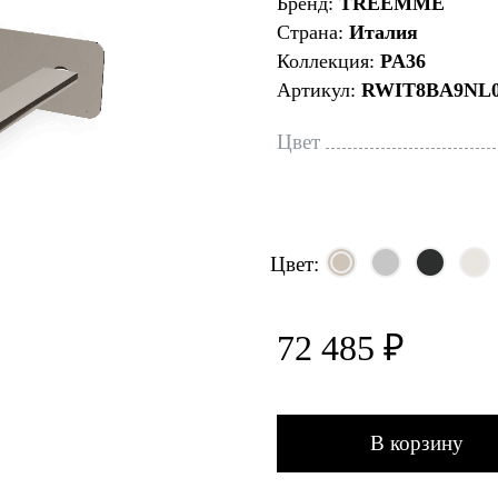
Бренд:
TREEMME
Страна:
Италия
Коллекция:
PA36
Артикул:
RWIT8BA9NL
Цвет
Цвет:
72 485 ₽
В корзину