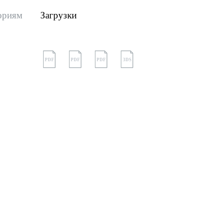
ориям
Загрузки
PDF
PDF
PDF
3DS