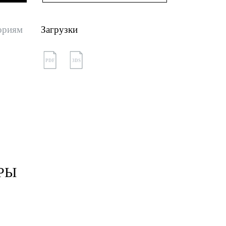
ориям
Загрузки
PDF
3DS
РЫ