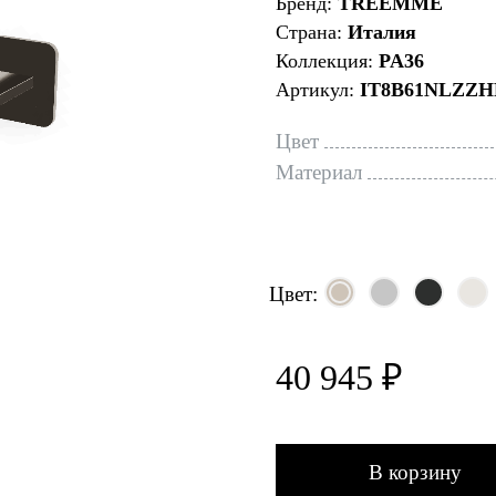
Бренд:
TREEMME
Страна:
Италия
Коллекция:
PA36
Артикул:
IT8B61NLZZH
Цвет
Материал
Цвет:
40 945 ₽
В корзину