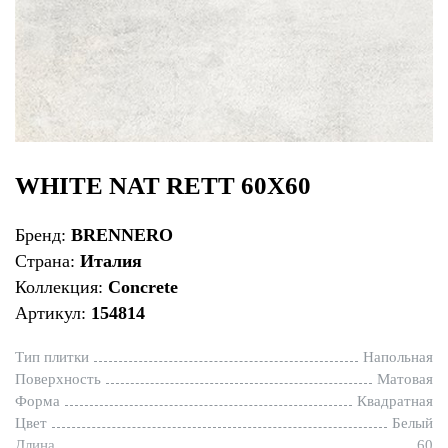
WHITE NAT RETT 60X60
Бренд:
BRENNERO
Страна:
Италия
Коллекция:
Concrete
Артикул:
154814
Тип плитки
Напольная
Поверхность
Матовая
Форма
Квадратная
Цвет
Белый
Длина
60