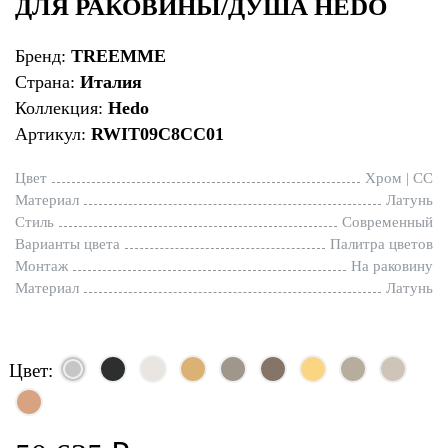
ДЛЯ РАКОВИНЫ/ДУША HEDO
Бренд:
TREEMME
Страна:
Италия
Коллекция:
Hedo
Артикул:
RWIT09C8CC01
Цвет
Хром | CC
Материал
Латунь
Стиль
Современный
Варианты цвета
Палитра цветов
Монтаж
На раковину
Материал
Латунь
Цвет: