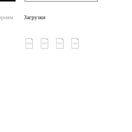
ориям
Загрузки
PDF
PDF
PDF
3DS