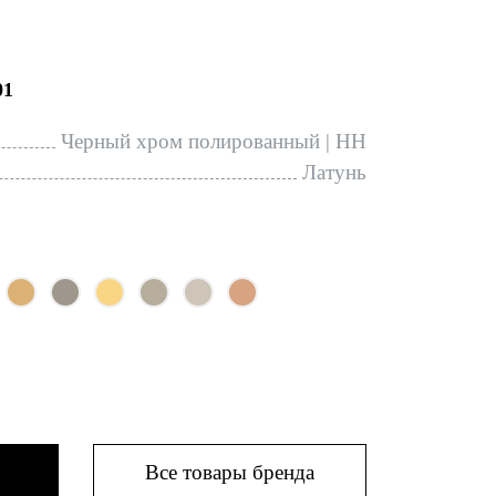
01
Черный хром полированный | HH
Латунь
Все товары бренда