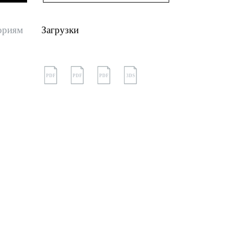
ориям
Загрузки
PDF
PDF
PDF
3DS