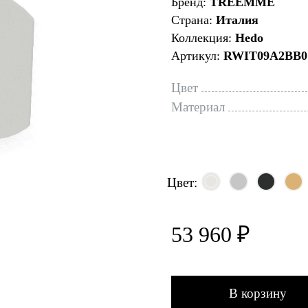
Бренд:
TREEMME
Страна:
Италия
Коллекция:
Hedo
Артикул:
RWIT09A2BB0
Цвет
Материал
Цвет:
53 960 ₽
В корзину