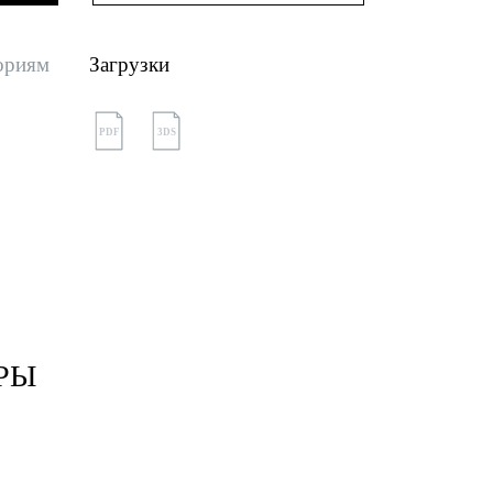
ориям
Загрузки
PDF
3DS
РЫ