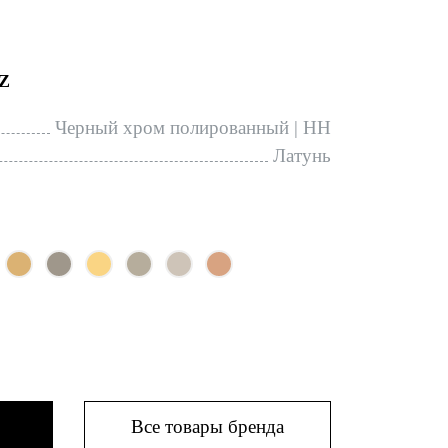
Z
Черный хром полированный | HH
Латунь
Все товары бренда