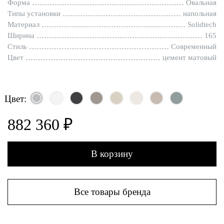
Форма
Овальная
Типы установки
напольная
Материал
Solidtech
Ширина
165
Стиль
Современный
Цвет
цемент матовый
Цвет:
882 360 ₽
В корзину
Все товары бренда