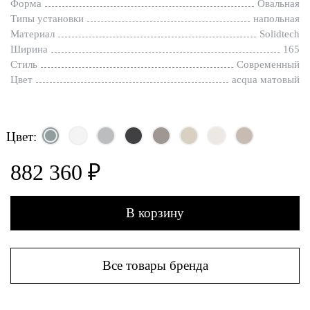
Форма
Овальная
Типы установки
напольная
Материал
Solidtech
Ширина
165
Стиль
Современный
Цвет
acqua матовый
Цвет:
882 360 ₽
В корзину
Все товары бренда