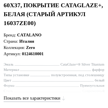
60Х37, ПОКРЫТИЕ CATAGLAZE+,
БЕЛАЯ (СТАРЫЙ АРТИКУЛ
16037ZE00)
Бренд:
CATALANO
Страна:
Италия
Коллекция:
Zero
Артикул:
0124610001
Эмаль
CataGlaze+® Silver Titanium
Материал
фарфор
Типы установки
полувстроенная, под столешницу
Цвет
белый
Форма
Прямоугольная
Стиль
Современный
Показать все характеристики