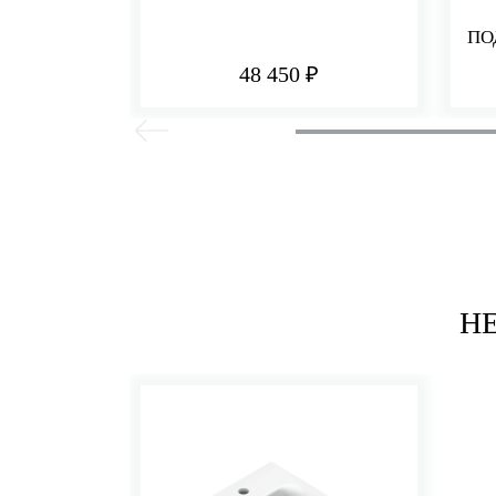
ПО
48 450 ₽
Н