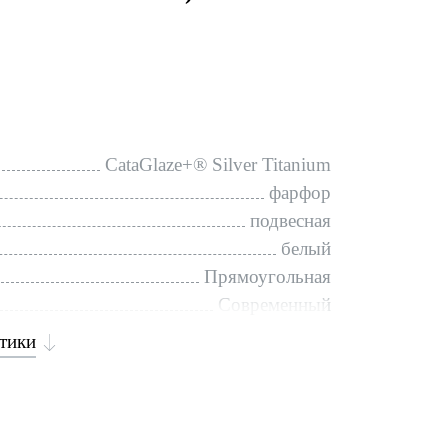
CataGlaze+® Silver Titanium
фарфор
подвесная
белый
Прямоугольная
Современный
стики