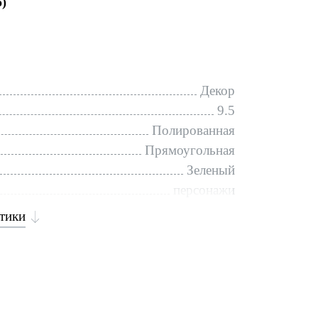
o)
Декор
9.5
Полированная
Прямоугольная
Зеленый
персонажи
стики