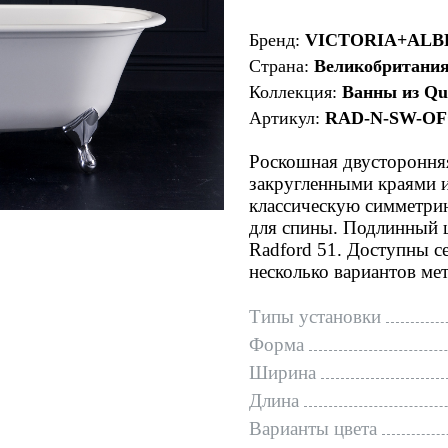
Бренд:
VICTORIA+ALB
Страна:
Великобритани
Коллекция:
Ванны из Qu
Артикул:
RAD-N-SW-OF
Роскошная двусторонняя
закругленными краями и
классическую симметри
для спины. Подлинный 
Radford 51. Доступны с
несколько вариантов ме
Типы установки
Форма
Ширина
Длина
Варианты цвета