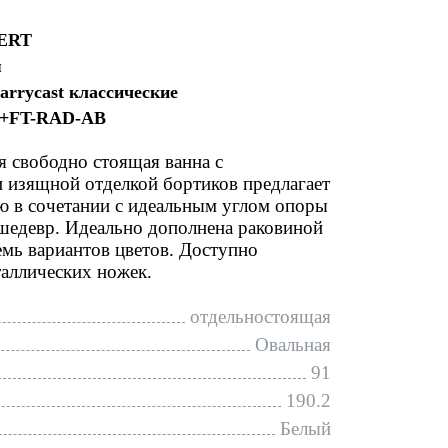
ERT
я
arrycast классические
+FT-RAD-AB
 свободно стоящая ванна с
 изящной отделкой бортиков предлагает
ю в сочетании с идеальным углом опоры
шедевр. Идеально дополнена раковиной
емь вариантов цветов. Доступно
таллических ножек.
отдельностоящая
Овальная
91
190.2
Белый