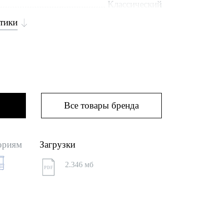
Классический
стики
Все товары бренда
ориям
Загрузки
2.346 мб
PDF