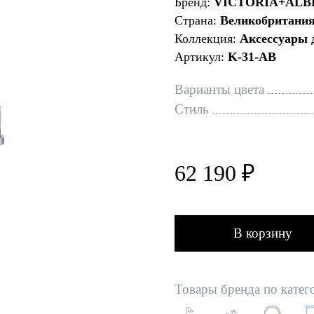
Бренд:
VICTORIA+ALB
Страна:
Великобритани
Коллекция:
Аксессуары 
Артикул:
K-31-AB
Варианты цвета
Стиль
62 190 ₽
В корзину
Товары бренда по катег