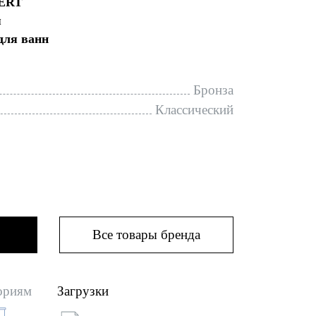
ERT
я
для ванн
Бронза
Классический
Все товары бренда
ориям
Загрузки