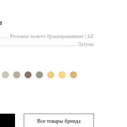
1
Розовое золото брашированное | SZ
Латунь
Все товары бренда