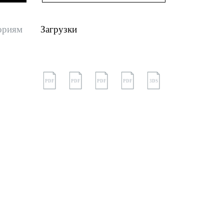
ориям
Загрузки
PDF
PDF
PDF
PDF
3DS