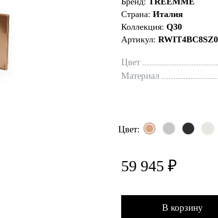
Бренд:
TREEMME
Страна:
Италия
Коллекция:
Q30
Артикул:
RWIT4BC8SZ0
Цвет
Материал
Цвет:
59 945 ₽
В корзину