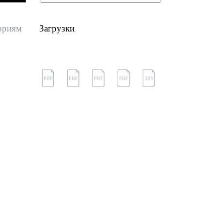
ориям
Загрузки
PDF
PDF
PDF
PDF
3DS