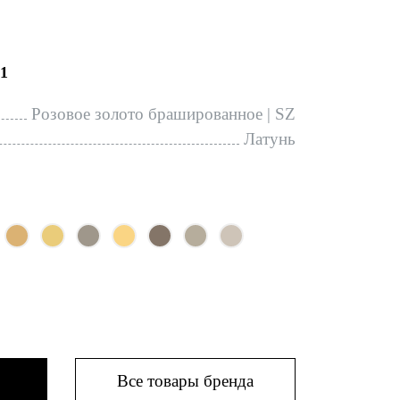
1
Розовое золото брашированное | SZ
Латунь
Все товары бренда