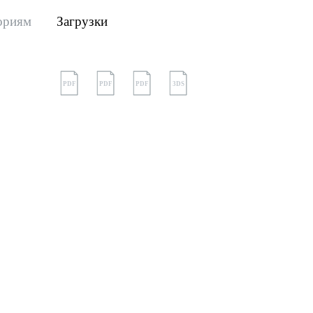
ориям
Загрузки
PDF
PDF
PDF
3DS