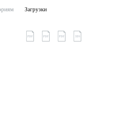
ориям
Загрузки
PDF
PDF
PDF
3DS