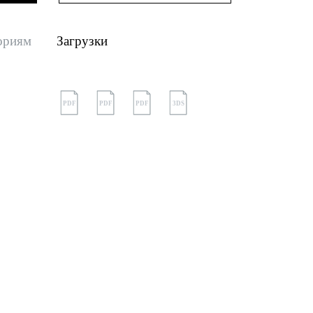
ориям
Загрузки
PDF
PDF
PDF
3DS