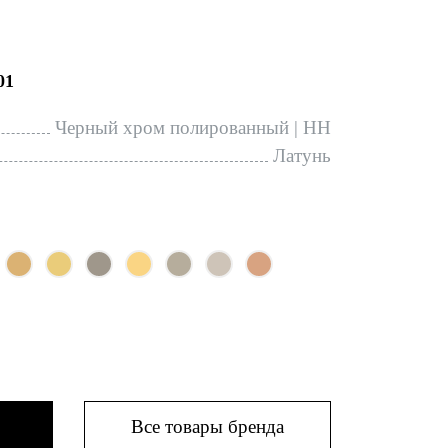
01
Черный хром полированный | HH
Латунь
Все товары бренда