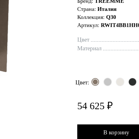
Бренд:
TREEMME
Страна:
Италия
Коллекция:
Q30
Артикул:
RWIT4BB1HH
Цвет
Материал
Цвет:
54 625 ₽
В корзину