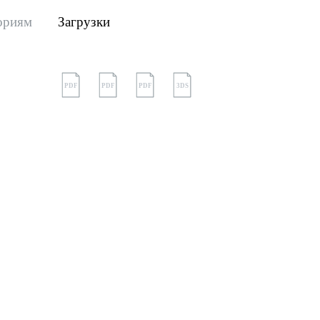
ориям
Загрузки
PDF
PDF
PDF
3DS